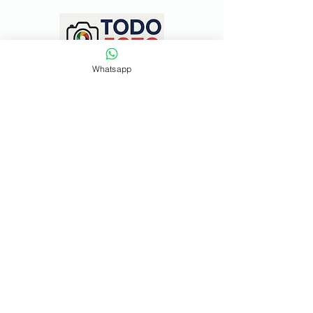
Whatsapp
Mas de 25 años convirtiendo tus
momentos en recuerdos que
duran
para siempre.
Información
¿Como Funciona?
Seguir envio
Nosotros
Politica de la Tienda
FAQ
Blog
Forma de Pago