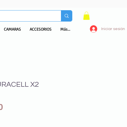
CAMARAS
ACCESORIOS
Más...
Iniciar sesión
URACELL X2
Precio
0