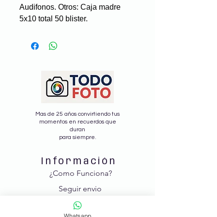
Audifonos. Otros: Caja madre
5x10 total 50 blister.
Mas de 25 años convirtiendo tus
momentos en recuerdos que
duran
para siempre.
Información
¿Como Funciona?
Seguir envio
Nosotros
Whatsapp