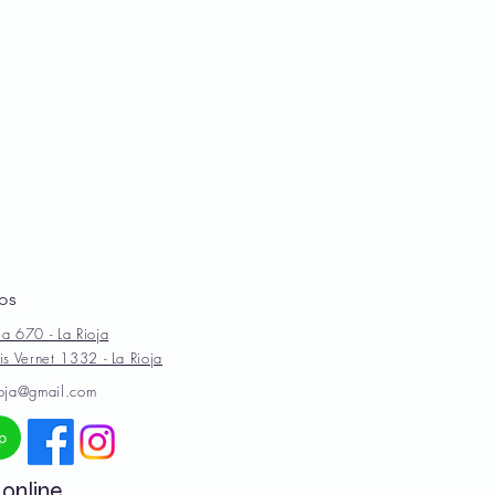
os
ia 670 - La Rioja
is Vernet 1332 - La Rioja
ioja@gmail.com
p
online