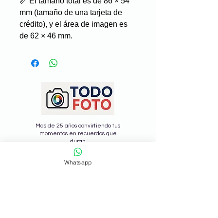
📏 El tamaño total es de 86 × 54
mm (tamaño de una tarjeta de
crédito), y el área de imagen es
de 62 × 46 mm.
Mas de 25 años convirtiendo tus
momentos en recuerdos que
duran
para siempre.
Whatsapp
Información
¿Como Funciona?
Seguir envio
Nosotros