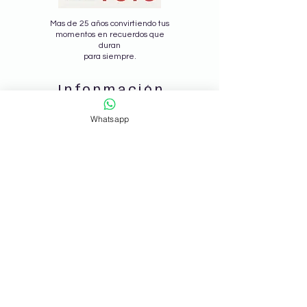
Mas de 25 años convirtiendo tus
momentos en recuerdos que
duran
para siempre.
Información
¿Como Funciona?
Whatsapp
Seguir envio
Nosotros
Politica de la Tienda
FAQ
Blog
Forma de Pago
Contactanos