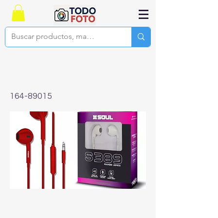
Auriculares In-ear Soul Manos
Libres S389
164-89015