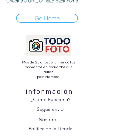
Check the URL, or head back home.
Go Home
Mas de 25 años convirtiendo tus
momentos en recuerdos que
duran
para siempre.
Información
¿Como Funciona?
Seguir envio
Nosotros
Politica de la Tienda