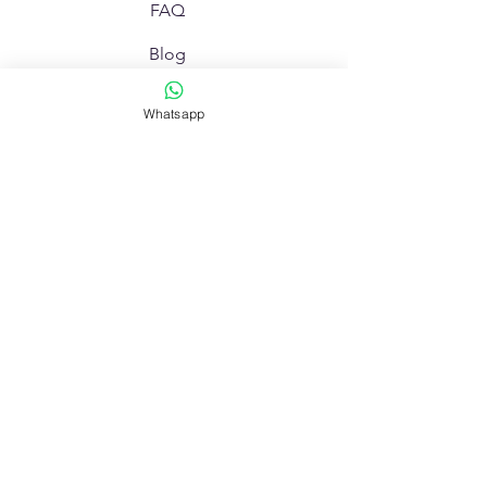
FAQ
Blog
Forma de Pago
Whatsapp
Contactanos
Pedir Info
Av. Rivadavia 670 - La Rioja
Av. Gdor. Luis Vernet 1332 - La Rioja
todofotolarioja@gmail.com
© Copyright Todo Foto 2000-2026