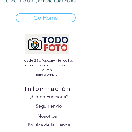
Check the URL, or head back home.
Go Home
Mas de 25 años convirtiendo tus
momentos en recuerdos que
duran
para siempre.
Información
¿Como Funciona?
Seguir envio
Nosotros
Politica de la Tienda