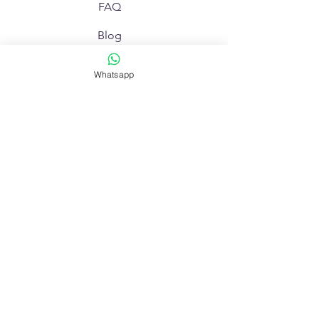
FAQ
Blog
Forma de Pago
Whatsapp
Contactanos
Pedir Info
Av. Rivadavia 670 - La Rioja
Av. Gdor. Luis Vernet 1332 - La Rioja
todofotolarioja@gmail.com
© Copyright Todo Foto 2000-2026